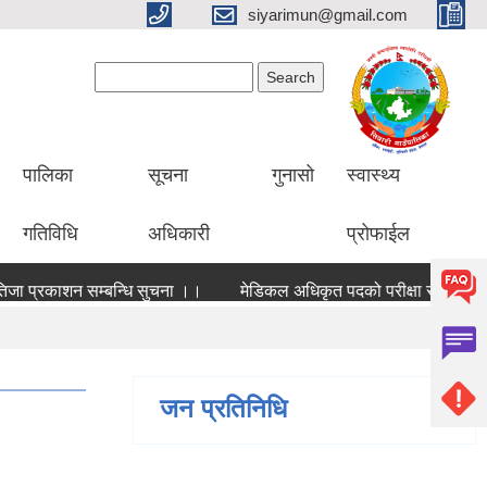
siyarimun@gmail.com
Search form
Search
पालिका
सूचना
गुनासो
स्वास्थ्य
गतिविधि
अधिकारी
प्रोफाईल
त पदकाे अन्तिम नतिजा प्रकाशन सम्बन्धि सुचना ।।
मेडिकल अधिकृत पदको परीक्षा सञ्चालन सम्बन
जन प्रतिनिधि