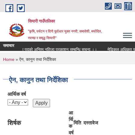
Skip to main content
सियारी गाउँपालिका
"कृषि, पर्यटन र दिगो पूर्वाधार युक्त नगरी; समावेशी, मर्यादित,
स्वच्छ र समृद्ध सियारी"
समाचार
मेडिकल अधिकृत पदकाे अन्तिम नतिजा प्रकाशन सम्बन्धि सुचना ।।
मेडिकल अधिकृत पदको पर
You are here
Home
» ऐन, कानुन तथा निर्देशिका
ऐन, कानुन तथा निर्देशिका
आर्थिक वर्ष
आ
र्थि
शिर्षक
मिति
दस्तावेज
क
वर्ष