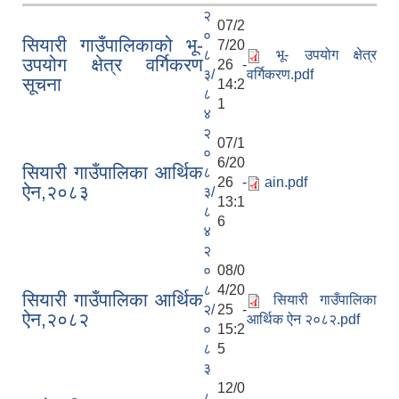
२
07/2
०
सियारी गाउँपालिकाको भू-
7/20
८
भू- उपयोग क्षेत्र
उपयोग क्षेत्र वर्गिकरण
26 -
३/
वर्गिकरण.pdf
सूचना
14:2
८
1
४
२
07/1
०
6/20
सियारी गाउँपालिका आर्थिक
८
26 -
ain.pdf
ऐन,२०८३
३/
13:1
८
6
४
२
०
08/0
८
4/20
सियारी गाउँपालिका आर्थिक
सियारी गाउँपालिका
२/
25 -
ऐन,२०८२
आर्थिक ऐन २०८२.pdf
०
15:2
८
5
३
12/0
८