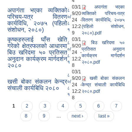
4
03/1
अपागंता भएका
अपागंता भएका व्यक्तिको
८
9/20
व्यक्तिको परिचय-पत्र
परिचय-पत्र वितरण
०/
24 -
वितरण कार्यविधि, २०७५
कार्यविधि, २०७५ (पहिलो
८
12:2
(पहिलो संशोधन,
संशोधन, २०८०)
१
9
२०८०).pdf
कृष्कहरुलाई घाँस खेति
03/1
८
बिउ खरिदमा ५०
गरेको क्षेत्रफलको आधारमा
9/20
०/
प्रतिसत अनुदान
बिउ खरिदमा ५० प्रतिसत
24 -
८
कार्यक्रम मार्गदर्शन
अनुदान कार्यक्रम मार्गदर्शन
12:2
१
२०८०.pdf
२०८०
8
03/1
८
9/20
खसी बोका संकलन
खसी बोका संकलन केन्द्र
०/
24 -
केन्द्र संचाली कार्यबिधि
संचाली कार्यबिधि २०८०
८
12:2
२०८०.pdf
१
8
Pages
1
2
3
4
5
6
7
8
9
…
next ›
last »