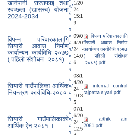
खानेपानी, सरसफाइ तथा
1/20
०/
स्वच्छता (खासस्व) योजना
24 -
८
2024-2034
15:1
१
9
२
०
09/0
विपन्न परिवारकालागि
विपन्न परिवारकालागि
८
4/20
सियारी आवास निर्माण
सियारी आवास निर्माण
१/
24 -
कार्यान्यन कार्यविधि २०७७
कार्यान्यन कार्यविधि २०७७
०
14:0
( पहिलो संशोधन
( पहिलो संशोधन -२०८१)
८
6
-२०८१).pdf
२
08/1
८
4/20
सियारी गाउँपालिका आर्थिक
०/
internal control
24 -
नियन्त्रण कार्यविधि-२०८०
८
rajpatra siyari.pdf
10:3
१
5
07/1
८
6/20
सियारी गाउँपालिकाको
०/
arthik ain
24 -
आर्थिक ऐन २०८१ ।
८
2081.pdf
12:5
१