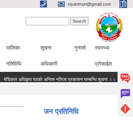
siyarimun@gmail.com
Search form
Search
पालिका
सूचना
गुनासो
स्वास्थ्य
गतिविधि
अधिकारी
प्रोफाईल
मेडिकल अधिकृत पदकाे अन्तिम नतिजा प्रकाशन सम्बन्धि सुचना ।।
मेडिकल अ
जन प्रतिनिधि