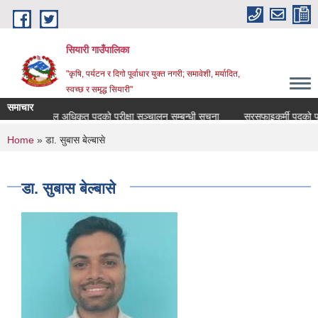
Skip to main content
सियारी गाउँपालिका
"कृषि, पर्यटन र दिगो पूर्वाधार युक्त नगरी; समावेशी, मर्यादित,
स्वच्छ र समृद्ध सियारी"
समाचार
मेडिकल अधिकृत पदको परीक्षा सञ्चालन सम्बन्धी सूचना
सरसफाइकर्मी पदको परीक्ष
You are here
Home
» डा. सुबास बेल्बासे
डा. सुबास बेल्बासे