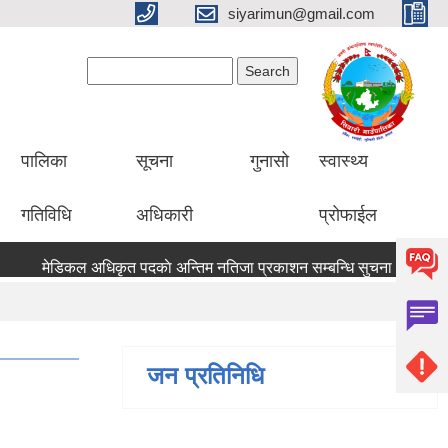
siyarimun@gmail.com
Search form
Search
पालिका
सूचना
गुनासो
स्वास्थ्य
गतिविधि
अधिकारी
प्रोफाईल
मेडिकल अधिकृत पदकाे अन्तिम नतिजा प्रकाशन सम्बन्धि सुचना ।।
मेडि
जन प्रतिनिधि