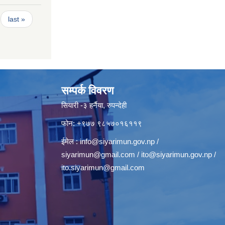
last »
सम्पर्क विवरण
सियारी -३ हर्नैया, रुपन्देही
फोन: +९७७ ९८५७०१६११९
ईमेल :
info@siyarimun.gov.np
/
siyarimun@gmail.com
/
ito@siyarimun.gov.np
/
ito.siyarimun@gmail.com