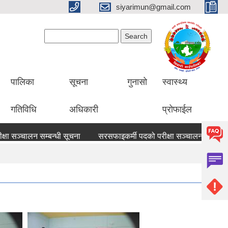
siyarimun@gmail.com
Search form
Search
पालिका
सूचना
गुनासो
स्वास्थ्य
गतिविधि
अधिकारी
प्रोफाईल
्चालन सम्बन्धी सूचना
सरसफाइकर्मी पदको परीक्षा सञ्चालन सम्बन्धी सूचन