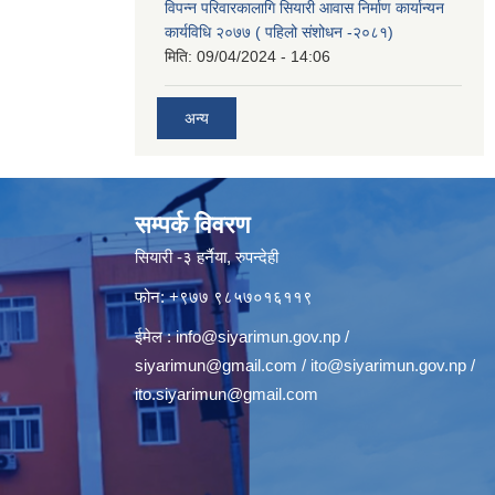
विपन्न परिवारकालागि सियारी आवास निर्माण कार्यान्यन
कार्यविधि २०७७ ( पहिलो संशोधन -२०८१)
मिति:
09/04/2024 - 14:06
अन्य
सम्पर्क विवरण
सियारी -३ हर्नैया, रुपन्देही
फोन: +९७७ ९८५७०१६११९
ईमेल :
info@siyarimun.gov.np
/
siyarimun@gmail.com
/
ito@siyarimun.gov.np
/
ito.siyarimun@gmail.com