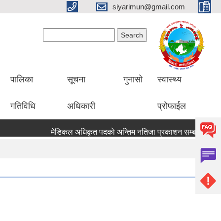
siyarimun@gmail.com
Search form
Search
पालिका
सूचना
गुनासो
स्वास्थ्य
गतिविधि
अधिकारी
प्रोफाईल
मेडिकल अधिकृत पदकाे अन्तिम नतिजा प्रकाशन सम्बन्धि सुचना ।।