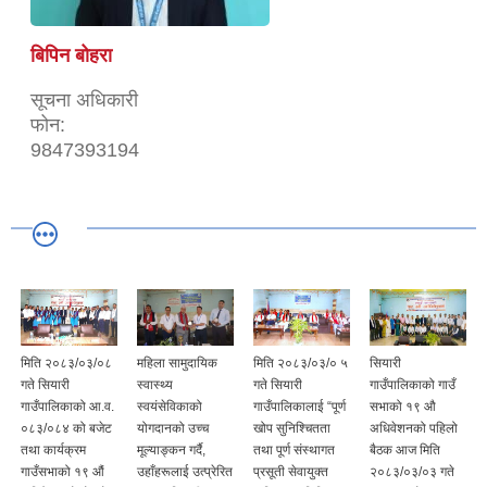
बिपिन बोहरा
सूचना अधिकारी
फोन:
9847393194
मिति २०८३/०३/०८
महिला सामुदायिक
मिति २०८३/०३/० ५
सियारी
गते सियारी
स्वास्थ्य
गते सियारी
गाउँपालिकाको गाउँ
गाउँपालिकाको आ.व.
स्वयंसेविकाको
गाउँपालिकालाई “पूर्ण
सभाको १९ औ
०८३/०८४ को बजेट
योगदानको उच्च
खोप सुनिश्चितता
अधिवेशनको पहिलो
तथा कार्यक्रम
मूल्याङ्कन गर्दै,
तथा पूर्ण संस्थागत
बैठक आज मिति
गाउँसभाको १९ औं
उहाँहरूलाई उत्प्रेरित
प्रसूती सेवायुक्त
२०८३/०३/०३ गते