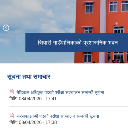
सियारी गाउँपालिका गाउँ वलकका जग्गा
नव निर्वाचित जनप्रतिनिधि ज्यूहरुलाई सपथ
धनीलाई जग्गा धनी पुर्जा वितरण गर्नु हुदै
अध्यक्ष, उपाध्यक्ष, प्रमुख प्रशासकीय अधिकृत
ग्रहण गराउदै गाउँपालिका अध्यक्ष थानेश्वर
आ.व. २०८०/८१ को वाषिक नीति तथा
सियारी गाउँपालिकाको प्रशासनिक भवन
र नापी प्रमुख ज्युहरु ।
कार्यक्रमको झलक
सारस अण्डा
घिमिरे ज्यू
सारस
सूचना तथा समाचार
🖹
मेडिकल अधिकृत पदको परीक्षा सञ्चालन सम्बन्धी सूचना
मिति:
08/04/2026 - 17:41
🖹
सरसफाइकर्मी पदको परीक्षा सञ्चालन सम्बन्धी सूचना
मिति:
08/04/2026 - 17:38