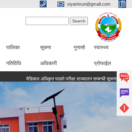
siyarimun@gmail.com
Search form
Search
पालिका
सूचना
गुनासो
स्वास्थ्य
गतिविधि
अधिकारी
प्रोफाईल
मेडिकल अधिकृत पदको परीक्षा सञ्चालन सम्बन्धी सूचना
सरसफाइकर्मी