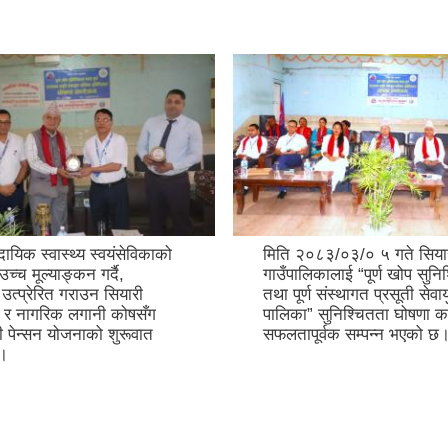
ायिक स्वास्थ्य स्वयंसेविकाको
मिति २०८३/०३/० ५ गते सिया
च्च मूल्याङ्कन गर्दै,
गाउँपालिकालाई “पूर्ण खोप सुनि
 उत्प्रेरित गराउन सियारी
तथा पूर्ण संस्थागत प्रसूती सेवाय
ा र नागरिक लगानी कोषसँग
पालिका” सुनिश्चितता घोषणा का
ी पेन्सन योजनाको शुरूवात
सफलतापूर्वक सम्पन्न भएको छ
 ।